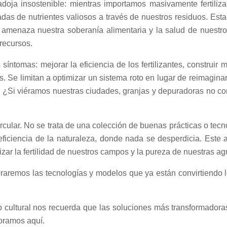
oja insostenible: mientras importamos masivamente fertilizan
s de nutrientes valiosos a través de nuestros residuos. Esta fr
e amenaza nuestra soberanía alimentaria y la salud de nuest
recursos.
síntomas: mejorar la eficiencia de los fertilizantes, constru
. Se limitan a optimizar un sistema roto en lugar de reimaginar
 ¿Si viéramos nuestras ciudades, granjas y depuradoras no c
cular. No se trata de una colección de buenas prácticas o tecnol
eficiencia de la naturaleza, donde nada se desperdicia. Este 
zar la fertilidad de nuestros campos y la pureza de nuestras ag
oraremos las tecnologías y modelos que ya están convirtiendo l
dio cultural nos recuerda que las soluciones más transformado
loramos aquí.