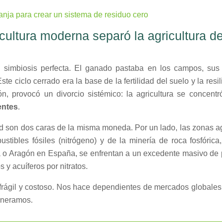
granja para crear un sistema de residuo cero
icultura moderna separó la agricultura de
 simbiosis perfecta. El ganado pastaba en los campos, sus exc
 ciclo cerrado era la base de la fertilidad del suelo y la resil
ión, provocó un divorcio sistémico: la agricultura se concent
entes
.
 son dos caras de la misma moneda. Por un lado, las zonas agrí
tibles fósiles (nitrógeno) y de la minería de roca fosfórica, 
o Aragón en España, se enfrentan a un excedente masivo de pur
 y acuíferos por nitratos.
frágil y costoso. Nos hace dependientes de mercados globales de
eneramos.