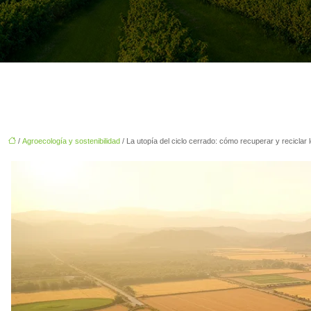
/
Agroecología y sostenibilidad
/ La utopía del ciclo cerrado: cómo recuperar y reciclar 